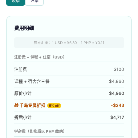
淡季
旺季
费用明细
参考汇率：1 USD = ¥
6.80
1 PHP = ¥
0.11
注册费 + 课程 + 住宿（USD）
注册费
$100
课程 + 宿舍含三餐
$4,860
原价小计
$4,960
🎁 千岛专属折扣
-
$243
5
% off
折后小计
$4,717
学杂费（到校后以 PHP 缴纳）