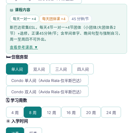
📖
课程内容
每天一对一 ×
4
每天团体课 ×
4
45
分钟/节
斯巴达密集ESL，每天4节一对一+4节团体（小团体/大团体各2
节）+选修，正课45分钟/节；含早间单字、晚间句型与强制自习，
周一至周四不可外出。
查看参考课表 ▼
🛏 住宿房型
单人间
双人间
三人间
四人间
Condo 单人间（Avida Riala·仅半斯巴达）
Condo 双人间（Avida Riala·仅半斯巴达）
🗓 学习周数
4
周
8
周
12
周
16
周
20
周
24
周
☀️ 入学时间