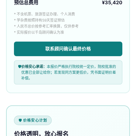
预估总费用
¥35,420
* 不含机票、旅游签证办理、个人消费
* 学杂费按照持有59天签证预估
* 人民币总价按参考汇率换算，仅供参考
* 实际报价以千岛顾问确认为准
联系顾问确认最终价格
🛡
价格安心承诺：
本报价严格执行院校统一定价，院校批准的
优惠已全部让给你；若发现同方案更低价，凭书面证明价差
补偿。
🛡 价格安心计划
价格透明，放心报名