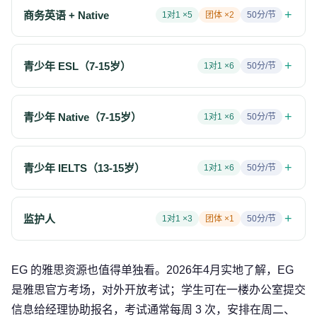
+
商务英语 + Native
1对1 ×
5
团体 ×
2
50
分/节
+
青少年 ESL（7-15岁）
1对1 ×
6
50
分/节
+
青少年 Native（7-15岁）
1对1 ×
6
50
分/节
+
青少年 IELTS（13-15岁）
1对1 ×
6
50
分/节
+
监护人
1对1 ×
3
团体 ×
1
50
分/节
EG 的雅思资源也值得单独看。2026年4月实地了解，EG
是雅思官方考场，对外开放考试；学生可在一楼办公室提交
信息给经理协助报名，考试通常每周 3 次，安排在周二、