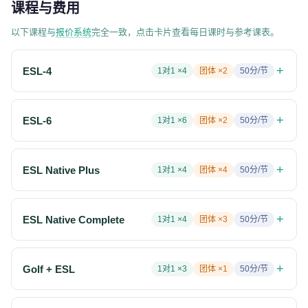
课程与费用
以下课程与
报价系统
完全一致，点击卡片查看每日课时与参考课表。
+
ESL-4
1对1 ×
4
团体 ×
2
50
分/节
+
ESL-6
1对1 ×
6
团体 ×
2
50
分/节
+
ESL Native Plus
1对1 ×
4
团体 ×
4
50
分/节
+
ESL Native Complete
1对1 ×
4
团体 ×
3
50
分/节
+
Golf + ESL
1对1 ×
3
团体 ×
1
50
分/节