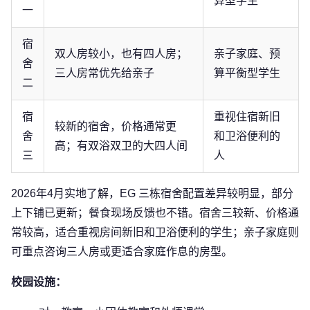
算型学生
一
宿
双人房较小，也有四人房；
亲子家庭、预
舍
三人房常优先给亲子
算平衡型学生
二
宿
重视住宿新旧
较新的宿舍，价格通常更
舍
和卫浴便利的
高；有双浴双卫的大四人间
三
人
2026年4月实地了解，EG 三栋宿舍配置差异较明显，部分
上下铺已更新；餐食现场反馈也不错。宿舍三较新、价格通
常较高，适合重视房间新旧和卫浴便利的学生；亲子家庭则
可重点咨询三人房或更适合家庭作息的房型。
校园设施：