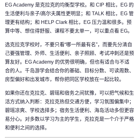
EG Academy 是克拉克的均衡型学校。和 CIP 相比，EG 的
生活便利与亲子/高尔夫属性更明显；和 TALK 相比，EG 管
理更有结构；和 HELP Clark 相比，EG 压力温和很多。预
算中等、想住得舒服、课程不要太单一，可以重点看 EG。
选克拉克学校时，不要只看“哪一所最有名”，而要先分清自
己要强管理、外师、生活便利、亲子照顾、考试冲刺还是预
算友好。EG Academy 的优势很明确，但也有适合与不适
合的人。千岛游学会结合你的基础、目标分数、可读周数、
房型偏好和出发城市，帮你把同区学校放在一起比较。
如果你还在克拉克、碧瑶和宿务之间犹豫，可以把气候和生
活方式纳入判断：克拉克热但交通方便，学习氛围偏集中；
碧瑶凉爽、学校选择多；宿务生活便利、海岛活动多但更容
易分心。对多数以学习为主的学生，克拉克是一个介于严格
和便利之间的选择。