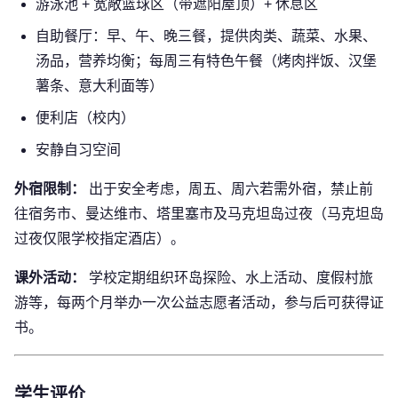
游泳池 + 宽敞篮球区（带遮阳屋顶）+ 休息区
自助餐厅：早、午、晚三餐，提供肉类、蔬菜、水果、
汤品，营养均衡；每周三有特色午餐（烤肉拌饭、汉堡
薯条、意大利面等）
便利店（校内）
安静自习空间
外宿限制：
出于安全考虑，周五、周六若需外宿，禁止前
往宿务市、曼达维市、塔里塞市及马克坦岛过夜（马克坦岛
过夜仅限学校指定酒店）。
课外活动：
学校定期组织环岛探险、水上活动、度假村旅
游等，每两个月举办一次公益志愿者活动，参与后可获得证
书。
学生评价